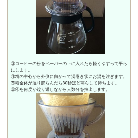
③コーヒーの粉をペーパーの上に入れたら軽くゆすって平ら
にします。
④粉の中心から外側に向かって渦巻き状にお湯を注ぎます。
⑤粉全体が湿り膨らんだら30秒ほど蒸らして待ちます。
⑥④を何度か繰り返しながら人数分を抽出します。